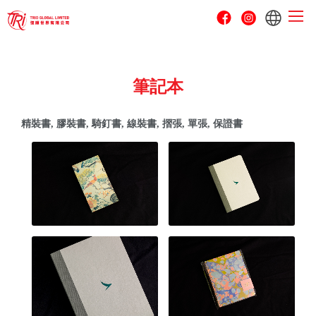
To
na
筆記本
精裝書, 膠裝書, 騎釘書, 線裝書, 摺張, 單張, 保證書